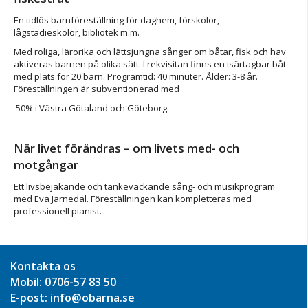
En tidlös barnföreställning för daghem, förskolor,
lågstadieskolor, bibliotek m.m.
Med roliga, lärorika och lättsjungna sånger om båtar, fisk och hav
aktiveras barnen på olika sätt. I rekvisitan finns en isärtagbar båt
med plats för 20 barn. Programtid: 40 minuter. Ålder: 3-8 år.
Föreställningen är subventionerad med
50% i Västra Götaland och Göteborg.
När livet förändras – om livets med- och
motgångar
Ett livsbejakande och tankeväckande sång- och musikprogram
med Eva Jarnedal. Föreställningen kan kompletteras med
professionell pianist.
Kontakta os
Mobil: 0706-57 83 50
E-post: info@obarna.se