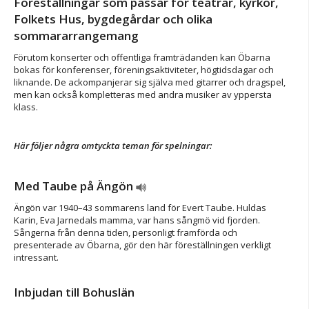
Föreställningar som passar för teatrar, kyrkor,
Folkets Hus, bygdegårdar och olika
sommararrangemang
Förutom konserter och offentliga framträdanden kan Öbarna
bokas för konferenser, föreningsaktiviteter, högtidsdagar och
liknande. De ackompanjerar sig själva med gitarrer och dragspel,
men kan också kompletteras med andra musiker av yppersta
klass.
Här följer några omtyckta teman för spelningar:
Med Taube på Ängön
Ängön var 1940–43 sommarens land för Evert Taube. Huldas
Karin, Eva Jarnedals mamma, var hans sångmö vid fjorden.
Sångerna från denna tiden, personligt framförda och
presenterade av Öbarna, gör den här föreställningen verkligt
intressant.
Inbjudan till Bohuslän