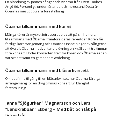
En blandning av Jannes sånger och visorna från Evert Taubes
Ängö-tid. Personligt, underhållande och intressant! Detta är
Öbarnas mest populära föreställning.
Öbarna tillsammans med kör
Många körer är mycket intresserade av att på sin hemort,
tillsammans med Öbarna, framföra deras repertoar. Kören får
färdiga körarrangemang och Öbarnas inspelningar av sångerna
att öva till. Öbarna medverkar vid övning en kväll samt tre timmar
före konsert. Under konserten framför kören och Öbarna sedan
var sitt set samt en gemensam avdelning.
Öbarna tillsammans med blåsarkvintett
Om det finns tillgång till en blåsarkvintett har Öbarna färdiga
arrangemang för en dryg timmas konsert. En klangfull
föreställning!
Janne "Sjögurkan" Magnarsson och Lars
"Landkrabban" Ekberg – Med båt och låt på
fiskestråt