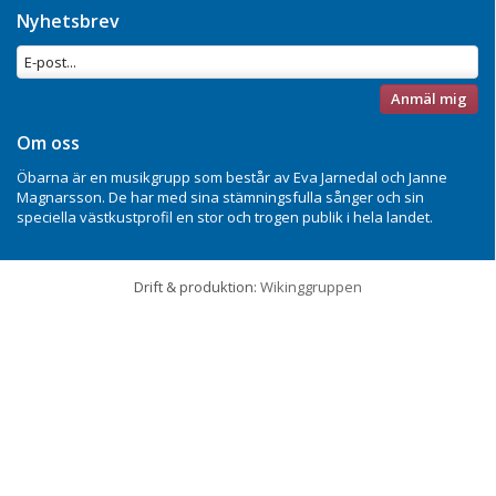
Nyhetsbrev
Anmäl mig
Om oss
Öbarna är en musikgrupp som består av Eva Jarnedal och Janne
Magnarsson. De har med sina stämningsfulla sånger och sin
speciella västkustprofil en stor och trogen publik i hela landet.
Drift & produktion:
Wikinggruppen