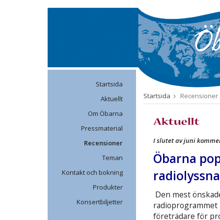
Startsida
Startsida
Recensioner
Aktuellt
Om Öbarna
Pressmaterial
I slutet av juni komme
Recensioner
Öbarna pop
Teman
radiolyssna
Kontakt och bokning
Produkter
Den mest önskade 
Konsertbiljetter
radioprogrammet
företrädare för 