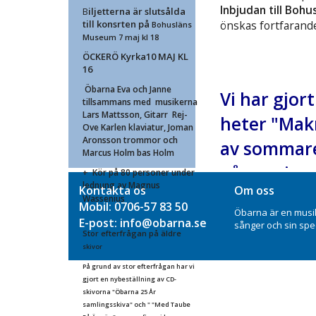
Inbjudan till Bohu
B
iljetterna är slutsålda
till konsrten på
önskas fortfarand
Bohusläns
Museum 7 maj kl 18
ÖCKERÖ Kyrka10 MAJ KL
16
Öbarna Eva och Janne
Vi har gjor
tillsammans med musikerna
Lars Mattsson, Gitarr Rej-
heter "Makr
Ove Karlen klaviatur, Joman
Aronsson trommor och
av sommare
Marcus Holm bas Holm
gånger i ra
+ Kör på 80 personer under
lednung av Magnus
Kontakta os
Om oss
utgiven på 
Wassenius
Mobil: 0706-57 83 50
Öbarna är en musi
radions ön
E-post: info@obarna.se
sånger och sin spec
Stor efterfrågan på äldre
skivor
På grund av stor efterfrågan har vi
gjort en nybeställning av CD-
Öbarna – den omtyckt
skivorna "Öbarna 25 År
Eva Jarnedal och Jann
samlingsskiva" och " "Med Taube
under drygt tre decenn