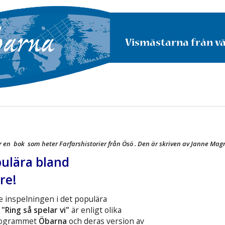
Vismästarna från v
r en bok som heter Farfarshistorier från Ösö . Den är skriven av Janne Ma
ulära bland
re!
inspelningen i det populära
"Ring så spelar vi"
är enligt olika
programmet
Öbarna
och deras version av